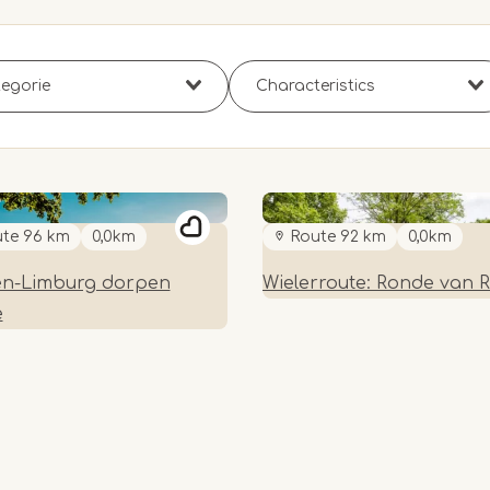
te 96 km
0,0km
Route 92 km
0,0km
n-Limburg dorpen
Wielerroute: Ronde van 
e