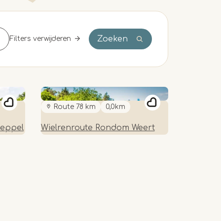
Zoeken
Filters verwijderen
Route 78 km
0,0km
Reppel
Wielrenroute Rondom Weert