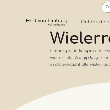
Overslaan
en
naar
Prima
Ontdek de r
de
inhoud
Wieler
gaan
Limburg is dé fietsprovincie
wielrenfiets. Wist jij dat je 
in dit overzicht alle wielerro