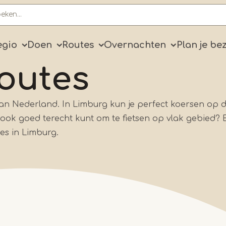
ry
egio
Doen
Routes
Overnachten
Plan je be
routes
 van Nederland. In Limburg kun je perfect koersen op 
hier ook goed terecht kunt om te fietsen op vlak gebied? 
utes in Limburg.