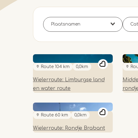
Route 104 km
0,0km
Rou
Wielerroute: Limburgse land
Midde
en water route
rondj
Route 60 km
0,0km
Wielerroute: Rondje Brabant