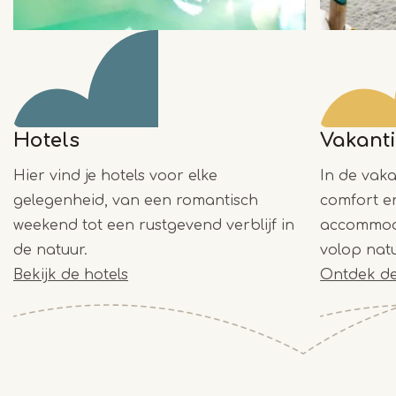
Hotels
Vakant
Hier vind je hotels voor elke
In de vaka
gelegenheid, van een romantisch
comfort e
weekend tot een rustgevend verblijf in
accommoda
de natuur.
volop natu
Bekijk de hotels
Ontdek de