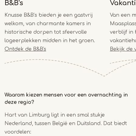
B&B's
Vakant
Knusse B&B’s bieden je een gastvrij
Van een mo
welkom, van charmante kamers in
Maasplass
historische dorpen tot sfeervolle
verblijf in
logeerplekken midden in het groen.
vakantiehu
Ontdek de B&B's
Bekijk de
Waarom kiezen mensen voor een overnachting in
deze regio?
Hart van Limburg ligt in een smal stukje
Nederland, tussen België en Duitsland. Dat biedt
voordelen: