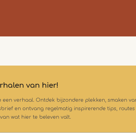
rhalen van hier!
tje een verhaal. Ontdek bijzondere plekken, smaken va
wsbrief en ontvang regelmatig inspirerende tips, routes
 van wat hier te beleven valt.