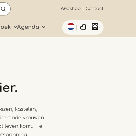
Secundaïre
Webshop
Contact
Aanvullende acties 
navigatie
zoek
Agenda
er.
ssen, kastelen,
pirerende vrouwen
ot leven komt. Te
ontspanning