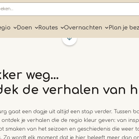
ry
egio
Doen
Routes
Overnachten
Plan je be
ekker weg…
dek de verhalen van hi
rg gaat een dagje uit altijd een stap verder. Tussen bo
ontdek je verhalen die de regio kleur geven: van ins
s tot smaken van het seizoen en geschiedenis die weer t
ts. Zo wordt elk moment dat je hier beleeft meer dan 