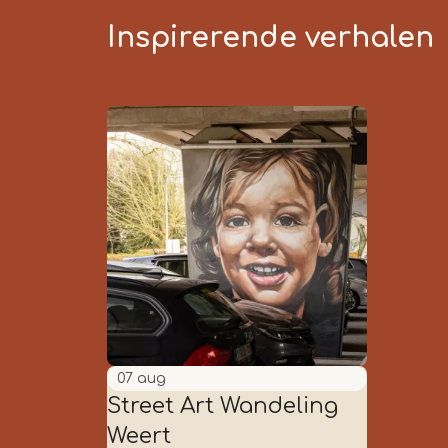
Inspirerende verhalen
07
aug
Street Art Wandeling
Weert