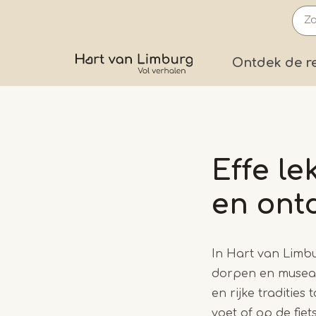
Overslaan
en
naar
Prima
Ontdek de r
de
inhoud
gaan
Effe l
en ont
In Hart van Limbu
dorpen en musea 
en rijke traditie
voet of op de fie