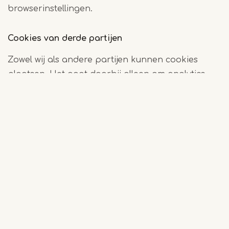
browserinstellingen.
Cookies van derde partijen
Zowel wij als andere partijen kunnen cookies
plaatsen. Het gaat daarbij alleen om analytics
cookies die Google plaatst. Die partijen kunnen
de cookies echter niet plaatsen zonder
toestemming van ons.
Weigeren van (bepaalde) cookies
Je kunt via de instellingen van jouw browser
(bijvoorbeeld Internet Explorer, Safari, Firefox,
Mozilla of Chrome) aangeven of en, zo ja, welke
cookies jij accepteert. Het verschilt per browser
waar deze instellingen zich bevinden. Via de