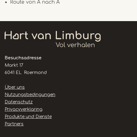
Route von A nach A
Besuchsadresse
Markt 17
6041 EL Roermond
Handige
Über uns
links
Nutzungsbedingungen
Datenschutz
Privacyverklaring
Produkte und Dienste
Partners