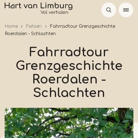
Skip
to
main
Home
Fietsen
Fahrradtour Grenzgeschichte
content
Roerdalen - Schlachten
Fahrradtour
Grenzgeschichte
Roerdalen -
Schlachten